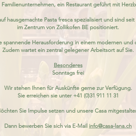
n Familienunternehmen, ein Restaurant
geführt mit Herzb
auf hausgemachte Pasta fresca spezialisiert und sind se
im Zentrum von
Zollikofen BE positioniert.
ine spannende Herausforderung
in einem modernen und 
Zudem wartet ein zentral
gelegener Arbeitsort
auf Sie.
Besonderes
Sonntags frei
Wir stehen Ihnen für Auskünfte
gerne zur Verfügung.
Sie erreichen sie unter +41 (0)31 911 11 31
öchten Sie Impulse setzen und unsere Casa mitgestalte
Dann bewerben Sie sich via
E-Mail
info@casa-lana.ch