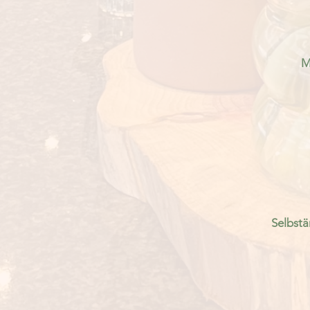
M
Selbstä