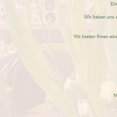
​E
i
​Wir haben uns 
Wir bieten Ihnen e
M