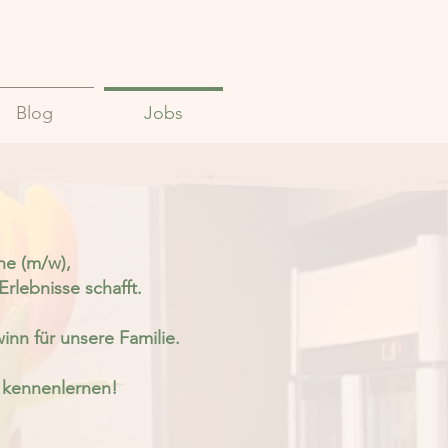
Blog
Jobs
he (m/w),
rlebnisse schafft.
winn für unsere Familie.
 kennenlernen!​