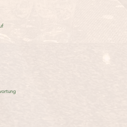
uf
twortung