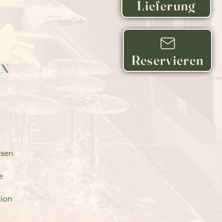
Lieferung
Reservieren
IN
isen
e
ion