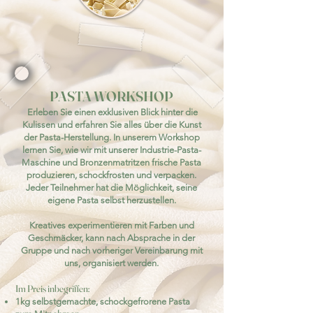
PASTA WORKSHOP
Erleben Sie einen exklusiven Blick hinter die
Kulissen und erfahren Sie alles über die Kunst
der Pasta-Herstellung. In unserem Workshop
lernen Sie, wie wir mit unserer Industrie-Pasta-
Maschine und Bronzenmatritzen frische Pasta
produzieren, schockfrosten und verpacken.
Jeder Teilnehmer hat die Möglichkeit, seine
eigene Pasta selbst herzustellen.
Kreatives experimentieren mit Farben und
Geschmäcker, kann nach Absprache in der
Gruppe und nach vorheriger Vereinbarung mit
uns, organisiert werden.
Im Preis inbegriffen:
1kg selbstgemachte, schockgefrorene Pasta