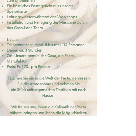
zum Mitnehmen
Ein köstliches Pastagericht aus unserer
Speisekarte
Leitungswasser während des Workshops
Installation und Reinigung der Maschine durch
das Casa-Lana Team
Details:
Teilnehmerzahl: mind. 8 bis max. 14 Personen
Dauer: ca. 3 Stunden
Ort: Unsere gemütliche Casa, die Pasta-
Manufaktur
Preis: Fr. 120.- pro Person
Tauchen Sie ein in die Welt der Pasta, geniessen
Sie die Atmosphäre und
nehmen Sie
ein Stück selbstgemachte Tradition mit nach
Hause!
Wir freuen uns, Ihnen die Kulinarik der Pasta
näherzubringen und Ihnen die Möglichkeit zu
geben, am Herz unseres Restaurants frische
Pasta selbst herzustellen.
Bitte beachten Sie, dass die Vorbereitung Zeit benötigt und